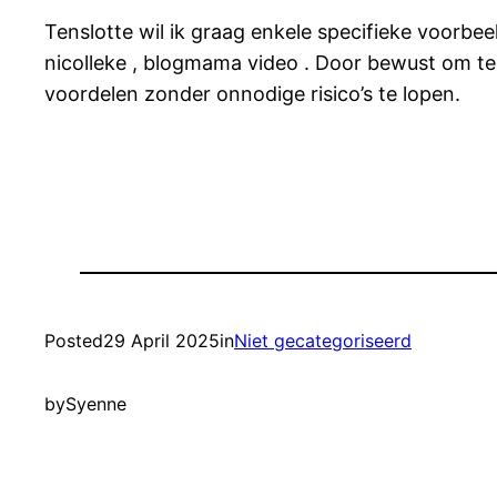
Tenslotte wil ik graag enkele specifieke voorbe
nicolleke , blogmama video . Door bewust om te
voordelen zonder onnodige risico’s te lopen.
Posted
29 April 2025
in
Niet gecategoriseerd
by
Syenne